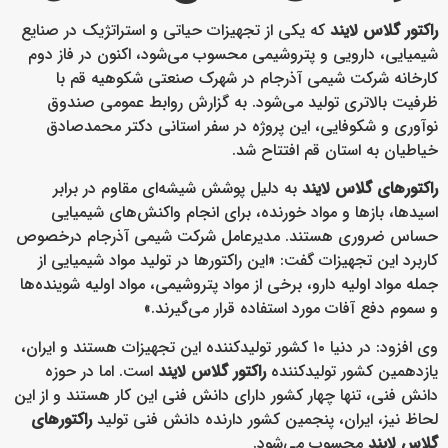
راکتور گلاس لایند
که یکی از تجهیزات حیاتی و استراتژیک در صنایع
شیمیایی، دارویی و پتروشیمی محسوب می‌شود، اکنون در فاز دوم
کارخانه شرکت شیمی آذرجام در شهرک صنعتی شکوهیه قم با
ظرفیت بالاتری تولید می‌شود. به گزارش روابط عمومی صندوق
نوآوری و شکوفایی، این پروژه در سفر استانی دکتر محمدصادق
خیاطیان به استان قم افتتاح شد.
راکتورهای گلاس لایند
به دلیل پوشش شیشه‌ای مقاوم در برابر
اسیدها، بازها و مواد خورنده، برای انجام واکنش‌های شیمیایی
حساس ضروری هستند. مدیرعامل شرکت شیمی آذرجام درخصوص
کاربرد این تجهیزات گفت: «این راکتورها در تولید مواد شیمیایی از
جمله مواد اولیه دارو، برخی از مواد پتروشیمی، مواد اولیه شوینده‌ها
و سموم دفع آفات مورد استفاده قرار می‌گیرند.»
وی افزود: در دنیا ۱۰ کشور تولیدکننده این تجهیزات هستند و ایران،
یازدهمین کشور تولیدکننده
راکتور گلاس لایند
است. اما در حوزه
دانش فنی، تنها چهار کشور دارای دانش فنی این کار هستند و از این
لحاظ نیز، ایران، پنجمین کشور دارنده دانش فنی تولید
راکتورهای
گلاس لایند
محسوب می‌شود.