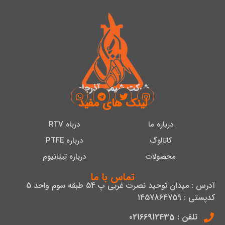
شرکت شیمی آذرجام
لینک های مفید
درباره ما
درباه RTV
کاتالوگ
درباره PTFE
محصولات
درباره تیتانیوم
تماس با ما
آدرس : میدان توحید نصرت غربی پ 54 طبقه سوم واحد 5
کدپستی : 1457864759
تلفن : 02166912435