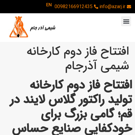
EN
00982166912435
info@azarj.ir
افتتاح فاز دوم کارخانه
شیمی آذرجام
افتتاح فاز دوم کارخانه
تولید راکتور گلاس لایند در
قم؛ گامی بزرگ برای
خودکفایی صنایع حساس