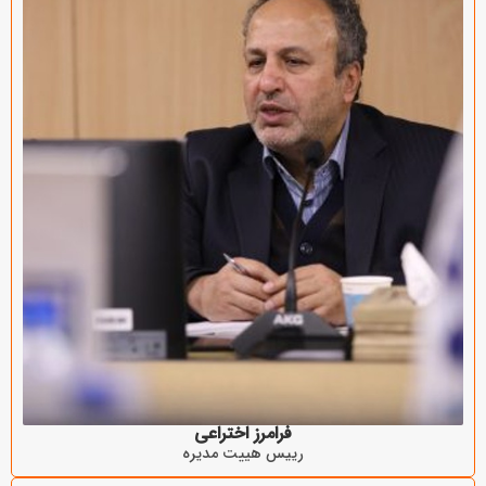
فرامرز اختراعی
ريیس هییت مدیره