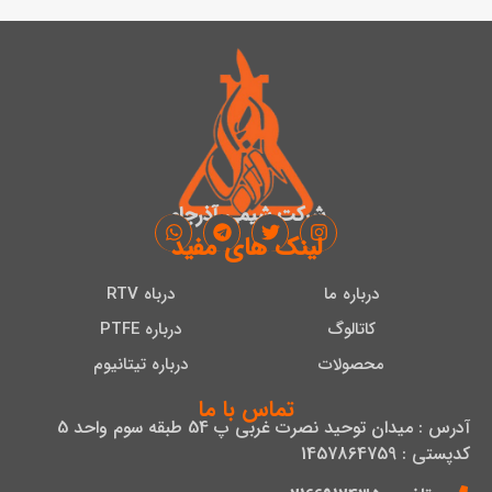
شرکت شیمی آذرجام
لینک های مفید
درباره ما
درباه RTV
کاتالوگ
درباره PTFE
محصولات
درباره تیتانیوم
تماس با ما
آدرس : میدان توحید نصرت غربی پ 54 طبقه سوم واحد 5
کدپستی : 1457864759