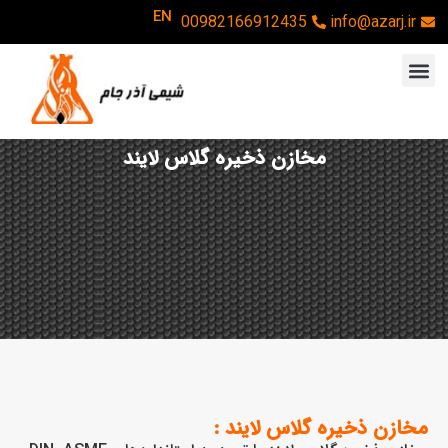
EN
00982166912435
info@azarj.ir
مخازن ذخیره گلاس لایند
مخازن ذخیره گلاس لایند :