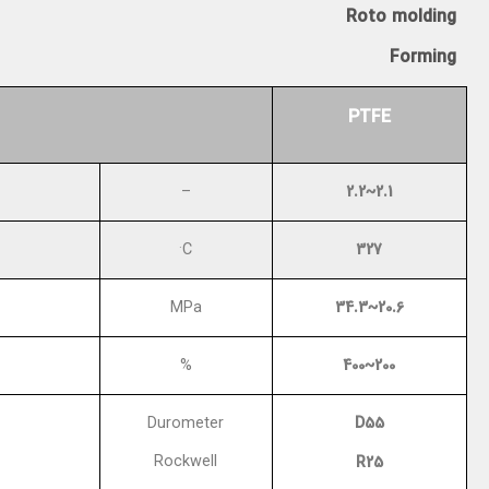
Roto molding
Forming
PTFE
2.1~2.2
–
.
327
C
20.6~34.3
MPa
200~400
%
D55
Durometer
R25
Rockwell