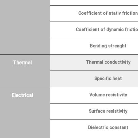
Coefficient of stativ friction
Coefficient of dynamic fricti
Bending strenght
Thermal
Thermal conductivity
Specific heat
Electrical
Volume resistivity
Surface resistivity
Die
lectric constant