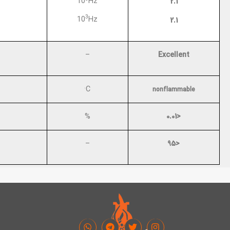
2.1
10
Hz
3
10
Hz
2.1
Excellent
–
.
C
nonflammable
<0.01
%
<95
–