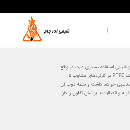
قلیایی استفاده بسیاری دارد، در واقع
PTFE در بین پوشش های فلوروپلیمری شناخته شده ترین نوع آن ها از حیث non stick بودن و یا پوشش با حداقل اصطکاک کاری می باشد PTFE در کارکردهای متناوب تا
ه های 30 دقیقه ای تا دمای 290 درجه سانتی گراد نیز عملکرد مناسبی خواهد داشت و نقطه ذوب آن
وله و اتصالات با پوشش تفلون را دارا