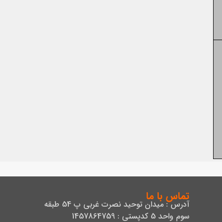
تماس با ما
آدرس : میدان توحید نصرت غربی پ 54 طبقه
سوم واحد 5 کدپستی : 1457864759