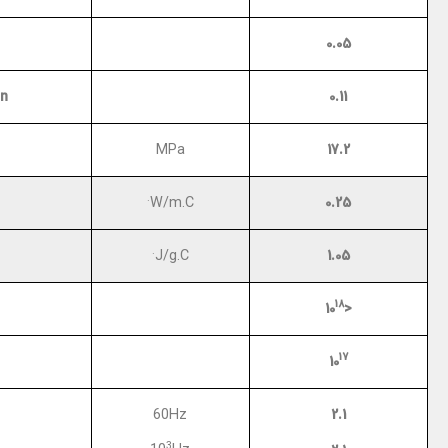
0.05
on
0.11
17.2
MPa
.
0.25
W/m.C
.
1.05
J/g.C
18
10
<
17
10
2.1
60Hz
3