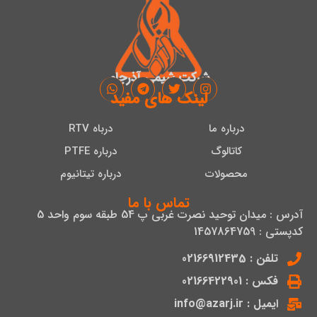
شرکت شیمی آذرجام
لینک های مفید
درباره ما
درباه RTV
کاتالوگ
درباره PTFE
محصولات
درباره تیتانیوم
تماس با ما
آدرس : میدان توحید نصرت غربی پ 54 طبقه سوم واحد 5
کدپستی : 1457864759
تلفن : 02166912435
فکس : 02166422901
ایمیل : info@azarj.ir