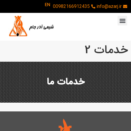
EN
00982166912435
info@azarj.ir
خدمات 2
خدمات ما